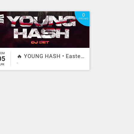
0
PROMO
DOM
🔥 YOUNG HASH • Easter party 🔥 Dom 5 Aprile - Il principe
05
-
APR