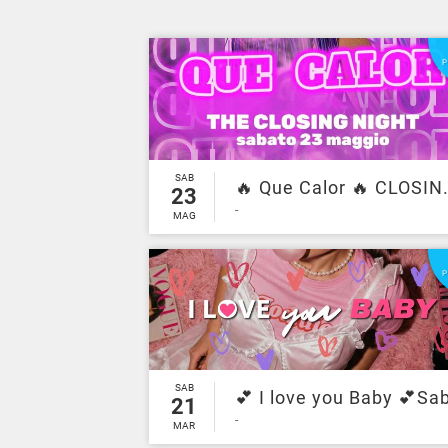
SAB
🔥 Que Calor 🔥 CLOSING
23
-
MAG
SAB
21
-
MAR