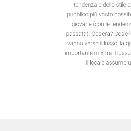
tendenza e dello stile 
pubblico più vasto possibile
giovane (con le tendenze
passata). Cos'era? Cos'è? 
vanno verso il lusso, la q
importante mix tra il lusso
il locale assume un