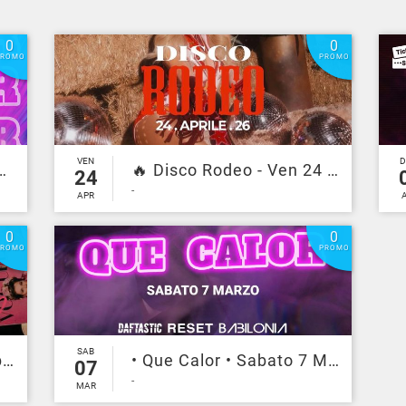
0
0
PROMO
PROMO
VEN
 PARTY - Sab 23 Mag - Il principe
🔥 Disco Rodeo - Ven 24 Aprile - il principe 🔥
24
-
APR
0
0
PROMO
PROMO
SAB
💕 I love you Baby 💕Sab 21 Marzo - Il principe
• Que Calor • Sabato 7 Marzo • Il principe •
07
-
MAR